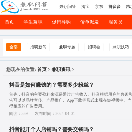
兼职问答
淘宝
京东
拼多多
跨
首页
学生兼职
促销导购
传单派发
服务员
司机兼职
网络兼职
全部
招聘新闻
兼职专题
招聘会
兼职技巧
您现在的位置:
首页
>
兼职资讯
>
抖音是如何赚钱的？需要多少粉丝？
首先，抖音的主要盈利来源是通过广告收入。抖音根据用户的兴趣
告可以以品牌宣传、产品推广、App下载等形式出现在短视频中。
得相应的广告费用。
阅读：359
发布时间：2024-04-01
抖音能开个人店铺吗？需要交钱吗？