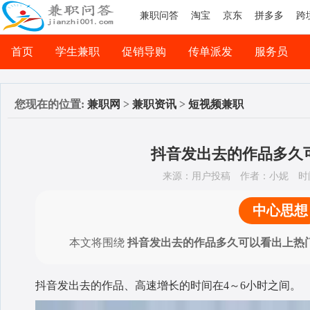
兼职问答
淘宝
京东
拼多多
跨
首页
学生兼职
促销导购
传单派发
服务员
司机兼职
网络兼职
您现在的位置:
兼职网
>
兼职资讯
>
短视频兼职
抖音发出去的作品多久
来源：用户投稿
作者：小妮
时间
中心思想
本文将围绕
抖音发出去的作品多久可以看出上热
抖音发出去的作品、高速增长的时间在4～6小时之间。