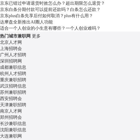
京东已错过申请退货时效怎么办？超出期限怎么退货？
京东白条分期付款可以提前还款吗？白条怎么还款？
京东plus白条先享后付如何取消？plus有什么用？
达摩盘全新推出AI圈人功能
适合一个人创业的小生意有哪些？一个人创业难吗？
热门城市兼职网
更多
北京
人才网
上海
招聘会
广州
人才招聘
深圳
招聘网
成都
兼职信息
杭州
人才招聘
重庆
兼职招聘
武汉
招聘信息
苏州
兼职招聘
西安
招聘会
天津
兼职招聘
南京
人才网
郑州
招聘会
长沙
兼职信息
沈阳
兼职信息
大连
兼职网