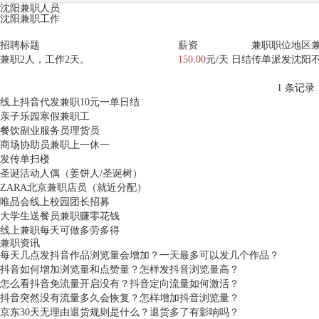
沈阳兼职人员
沈阳兼职工作
招聘标题
薪资
兼职职位
地区
兼职2人，工作2天。
150.00
元/天 日结
传单派发
沈阳
1 条记录 1
线上抖音代发兼职10元一单日结
亲子乐园寒假兼职工
餐饮副业服务员理货员
商场协助员兼职上一休一
发传单扫楼
圣诞活动人偶（姜饼人/圣诞树）
ZARA北京兼职店员（就近分配）
唯品会线上校园团长招募
大学生送餐员兼职赚零花钱
线上兼职每天可做多劳多得
兼职资讯
每天几点发抖音作品浏览量会增加？一天最多可以发几个作品？
抖音如何增加浏览量和点赞量？怎样发抖音浏览量高？
怎么看抖音免流量开启没有？抖音定向流量如何激活？
抖音突然没有流量多久会恢复？怎样增加抖音浏览量？
京东30天无理由退货规则是什么？退货多了有影响吗？