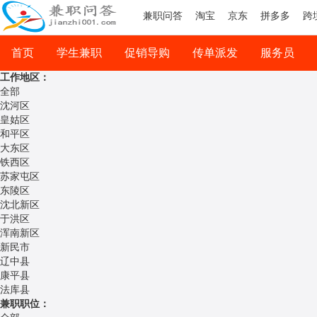
兼职问答
淘宝
京东
拼多多
跨
首页
学生兼职
促销导购
传单派发
服务员
工作地区：
司机兼职
网络兼职
全部
沈河区
皇姑区
和平区
大东区
铁西区
苏家屯区
东陵区
沈北新区
于洪区
浑南新区
新民市
辽中县
康平县
法库县
兼职职位：