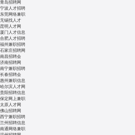
青岛
招聘网
宁波
人才招聘
东莞
网络兼职
无锡
找人才
昆明
人才网
厦门
人才信息
合肥
人才招聘
福州
兼职招聘
石家庄
招聘网
南昌
招聘会
济南
招聘网
南宁
兼职招聘
长春
招聘会
惠州
兼职信息
哈尔滨
人才网
贵阳
招聘信息
保定
网上兼职
太原
人才网
佛山
招聘网
西宁
兼职招聘
兰州
招聘信息
南通
网络兼职
温州
招聘网