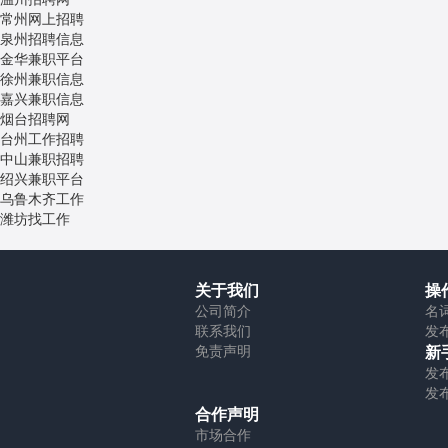
常州
网上招聘
泉州
招聘信息
金华
兼职平台
徐州
兼职信息
嘉兴
兼职信息
烟台
招聘网
台州
工作招聘
中山
兼职招聘
绍兴
兼职平台
乌鲁木齐
工作
潍坊
找工作
关于我们
操
公司简介
名
联系我们
发
免责声明
新
发
发
合作声明
市场合作