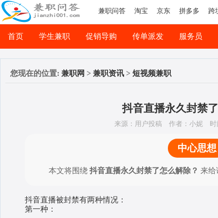
兼职问答
淘宝
京东
拼多多
跨
首页
学生兼职
促销导购
传单派发
服务员
司机兼职
网络兼职
您现在的位置:
兼职网
>
兼职资讯
>
短视频兼职
抖音直播永久封禁
来源：用户投稿
作者：小妮
时间
中心思想
本文将围绕
抖音直播永久封禁了怎么解除？
来给
抖音直播被封禁有两种情况：
第一种：