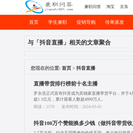
兼职问答
淘宝
京东
首页
学生兼职
促销导购
传单派发
司机兼职
网络兼职
与「抖音直播」相关的文章聚合
您现在的位置:
首页
>
抖音直播
直播带货排行榜前十名主播
罗永浩正式宣布抖音成为其独家直播带货平台，并于4
超1.1亿元，累计观看人数超4800万人。
阅读：2170
发布时间：2024-03-01
抖音100万个赞能换多少钱（做抖音带货
2-5万之间，行业不同带来的价值不同，差点的只能是2