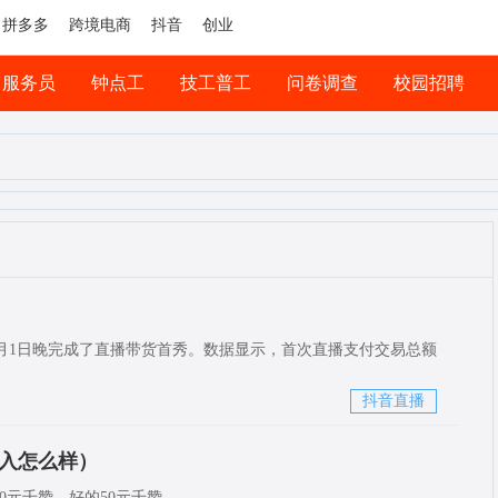
拼多多
跨境电商
抖音
创业
服务员
钟点工
技工普工
问卷调查
校园招聘
月1日晚完成了直播带货首秀。数据显示，首次直播支付交易总额
抖音直播
收入怎么样）
0元千赞，好的50元千赞。